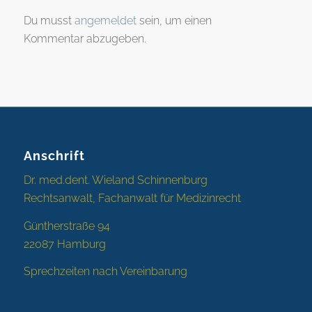
Du musst
angemeldet
sein, um einen
Kommentar abzugeben.
Anschrift
Dr. med.dent. Wieland Schinnenburg
Rechtsanwalt, Fachanwalt für Medizinrecht
Güntherstraße 94
22087 Hamburg
Sprechzeiten nach Vereinbarung