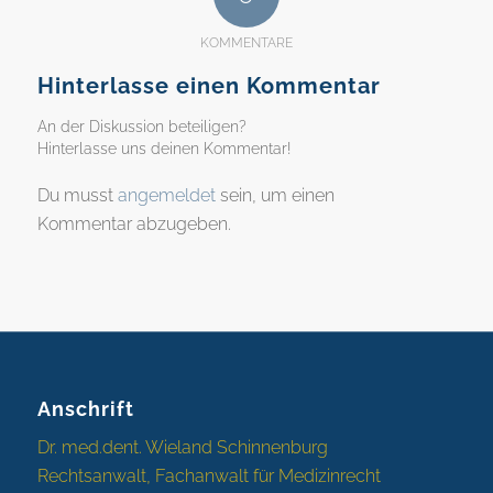
KOMMENTARE
Hinterlasse einen Kommentar
An der Diskussion beteiligen?
Hinterlasse uns deinen Kommentar!
Du musst
angemeldet
sein, um einen
Kommentar abzugeben.
Anschrift
Dr. med.dent. Wieland Schinnenburg
Rechtsanwalt, Fachanwalt für Medizinrecht