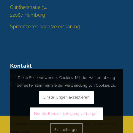
Güntherstraße 94
22087 Hamburg
Sprechzeiten nach Vereinbarung
Kontakt
Telefon: 040/250 72 02
Diese Seite verwendet Cookies. Mit der Weiternutzung
E-mail:
zaraschinnenburg@gmx.de
der Seite, stimmen Sie der Verwendung von Cookies zu.
Einstellungen akzeptieren
Nur die Benachrichtigung verbergen
© Copyright Rechtsanwalt Dr. Wieland Schinnenburg - Fachanwalt für
Einstellungen
Medizinrecht