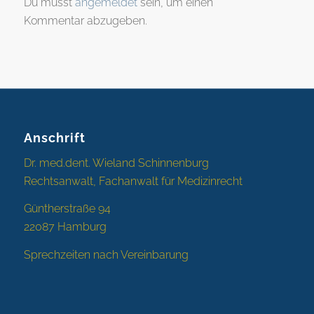
Du musst
angemeldet
sein, um einen
Kommentar abzugeben.
Anschrift
Dr. med.dent. Wieland Schinnenburg
Rechtsanwalt, Fachanwalt für Medizinrecht
Güntherstraße 94
22087 Hamburg
Sprechzeiten nach Vereinbarung