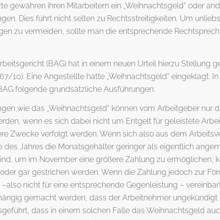
zte gewähren ihren Mitarbeitern ein „Weihnachtsgeld“ oder an
en. Dies führt nicht selten zu Rechtsstreitigkeiten. Um unlie
en zu vermeiden, sollte man die entsprechende Rechtsprec
beitsgericht (BAG) hat in einem neuen Urteil hierzu Stellun
67/10). Eine Angestellte hatte „Weihnachtsgeld“ eingeklagt. In
AG folgende grundsätzliche Ausführungen:
gen wie das „Weihnachtsgeld“ können vom Arbeitgeber nur 
rden, wenn es sich dabei nicht um Entgelt für geleistete Arbei
re Zwecke verfolgt werden. Wenn sich also aus dem Arbeitsver
e des Jahres die Monatsgehälter geringer als eigentlich ang
sind, um im November eine größere Zahlung zu ermöglichen, k
t oder gar gestrichen werden. Wenn die Zahlung jedoch zur Fö
 –also nicht für eine entsprechende Gegenleistung – vereinbar
hängig gemacht werden, dass der Arbeitnehmer ungekündigt 
usgeführt, dass in einem solchen Falle das Weihnachtsgeld au