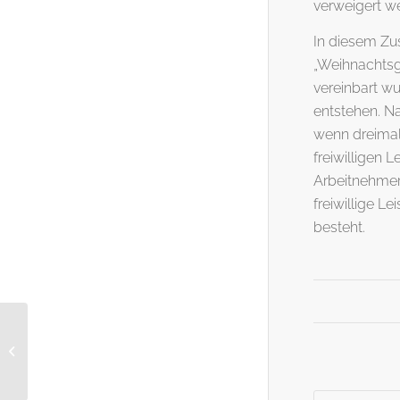
verweigert w
In diesem Zu
„Weihnachtsge
vereinbart w
entstehen. N
wenn dreimal
freiwilligen
Arbeitnehmer 
freiwillige L
besteht.
Bezeichnung einer
Zahnarztpraxis als
Zentrum