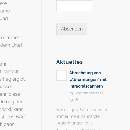
dere
bsame
hung
Absenden
g genommen
 dem Urteil
Aktuelles
dann
t handelt,
Abrechnung von
trag ergibt,
„Abformungen“ mit
Intraoralscannern
emessen
19. September 2023 -
ann diese
13:08
rderung der
t wird, kann
Seit einigen Jahren nehmen
immer mehr Zahnärzte
ist. Das BAG
„Abformungen“ mit
ch dann
Intraoralscannern vor. Das