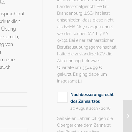
te.
Landessozialgericht Berlin-
Brandenburg (LSG) hat jetzt
nspruch auf
entschieden, dass diese nicht
sdrücklich
als BEMA Nr. 7a abgerechnet
he Übung
werden können (AZ. L 7 KA
Anspruch,
9/19). Bei einer zahnärztlichen
ng von
Berufsausübungsgemeinschaft
r
hatte die zuständige KZV die
um eine
Abrechnung betr. zwei
spruch
Quartale um 3.544,99 €
gekürzt. Es ging dabei um
insgesamt […]
Nachbesserungsrecht
des Zahnartzes
27. August 2023 - 20:36
Seit vielen Jahren billigen die
Obergerichte dem Zahnarzt
das Recht zu, von ihm