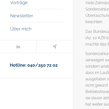
Vorträge
Viele Zahnär
Sonderzahlung
Überraschung
Newsletter
beachten.
Über mich
Das Bundesar
(Az. 10 AZR 6
machte das B
Sonderzahlun
verweigert we
Hotline: 040/250 72 02
sondern ande
dass im Lauf
ausgefallen 
nicht gekürz
Betriebstreue
sie davon ab
hat weiter a