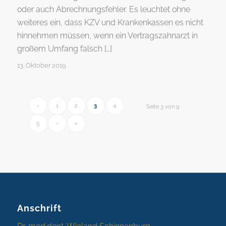
oder auch Abrechnungsfehler. Es leuchtet ohne
weiteres ein, dass KZV und Krankenkassen es nicht
hinnehmen müssen, wenn ein Vertragszahnarzt in
großem Umfang falsch […]
13. Oktober 2019
‹
1
2
3
4
Seite 3 von 9
5
›
»
Anschrift