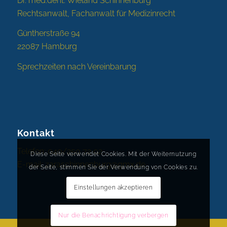
Dr. med.dent. Wieland Schinnenburg
Rechtsanwalt, Fachanwalt für Medizinrecht
Güntherstraße 94
22087 Hamburg
Sprechzeiten nach Vereinbarung
Kontakt
Telefon: 040/250 72 02
Diese Seite verwendet Cookies. Mit der Weiternutzung
E-mail:
zaraschinnenburg@gmx.de
der Seite, stimmen Sie der Verwendung von Cookies zu.
Einstellungen akzeptieren
Nur die Benachrichtigung verbergen