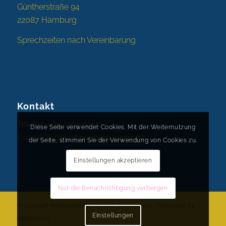
Güntherstraße 94
22087 Hamburg
Sprechzeiten nach Vereinbarung
Kontakt
Telefon: 040/250 72 02
Diese Seite verwendet Cookies. Mit der Weiternutzung
E-mail:
zaraschinnenburg@gmx.de
der Seite, stimmen Sie der Verwendung von Cookies zu.
Einstellungen akzeptieren
Nur die Benachrichtigung verbergen
© Copyright Rechtsanwalt Dr. Wieland Schinnenburg - Fachanwalt für
Einstellungen
Medizinrecht