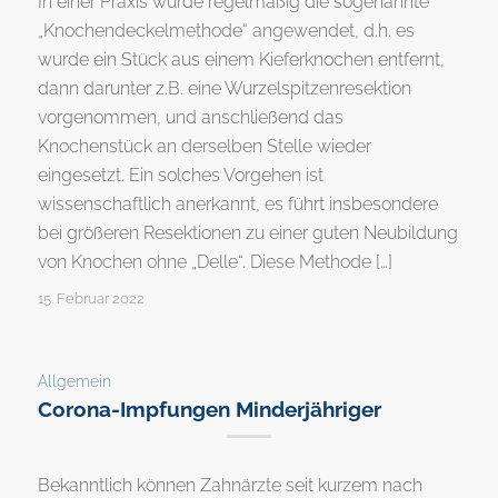
In einer Praxis wurde regelmäßig die sogenannte
„Knochendeckelmethode“ angewendet, d.h. es
wurde ein Stück aus einem Kieferknochen entfernt,
dann darunter z.B. eine Wurzelspitzenresektion
vorgenommen, und anschließend das
Knochenstück an derselben Stelle wieder
eingesetzt. Ein solches Vorgehen ist
wissenschaftlich anerkannt, es führt insbesondere
bei größeren Resektionen zu einer guten Neubildung
von Knochen ohne „Delle“. Diese Methode […]
15. Februar 2022
Allgemein
Corona-Impfungen Minderjähriger
Bekanntlich können Zahnärzte seit kurzem nach