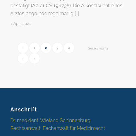
bestätigt (Az. 21 CS 19.1736). Die Alkoholsucht eines
Arztes begründe regelmäßig […]
1. April 2021
‹
1
2
3
4
Seite 2 von 9
›
»
Anschrift
Dr. med.dent. Wieland Schinnenburg
Rechtsanwalt, Fachanwalt für Medizinrecht